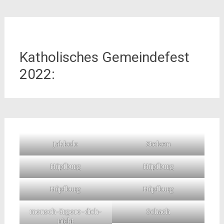
Katholisches Gemeindefest
2022:
Jakkolo
Stelzen
Hüpfburg
Hüpfburg
Hüpfburg
Hüpfburg
mensch-ärgere-dich-
Schach
nicht