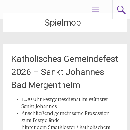
Zum
Märchedoler Spielmobil
Inhalt
springen
Spielmobil
Katholisches Gemeindefest
2026 – Sankt Johannes
Bad Mergentheim
10.30 Uhr Festgottesdienst im Münster
Sankt Johannes
Anschließend gemeinsame Prozession
zum Festgelände
hinter dem Stadtkloster / katholischem